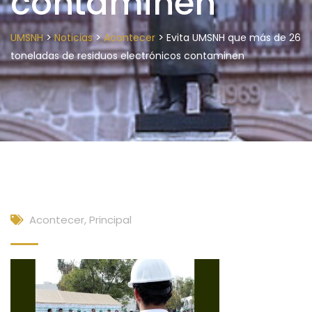
contaminen
>
>
>
UMSNH
Noticias
Acontecer
Evita UMSNH que más de 26
toneladas de residuos electrónicos contaminen
Acontecer
,
Principal