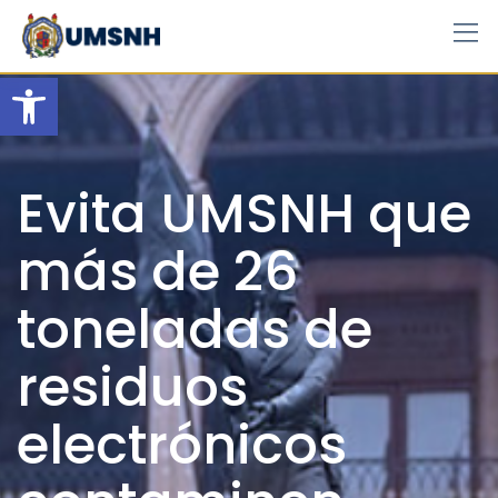
Skip
to
content
Open toolbar
Evita UMSNH que
más de 26
toneladas de
residuos
electrónicos