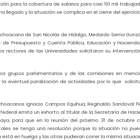
ción para la cobertura de salarios para casi 50 mil trabaja
 llegado y la situación se complica en el cierre del ejercicio
d Michoacana de San Nicolás de Hidalgo, Medardo Serna Gonzá
es de Presupuesto y Cuenta Pública, Educación y Hacienda
 rectores de las Universidades solicitaron su intervenció
os grupos parlamentarios y de las comisiones en menció
la eventual paralización de actividades por lo que solicita
michoacanos Ignacio Campos Equihua, Reginaldo Sandoval Fl
 federal emita un exhorto al titular de la Secretaría de Hac
naya, para que en la reunión del próximo 31 de octubre c
atales se tenga una resolución porque la situación no pue
está en huelga y las otras pudieran correr la misma situaci