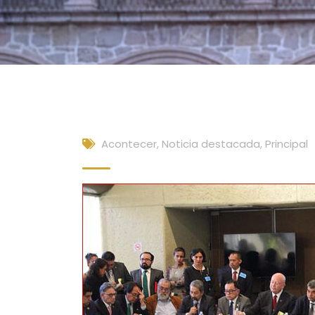
Acontecer
,
Noticia destacada
,
Principal