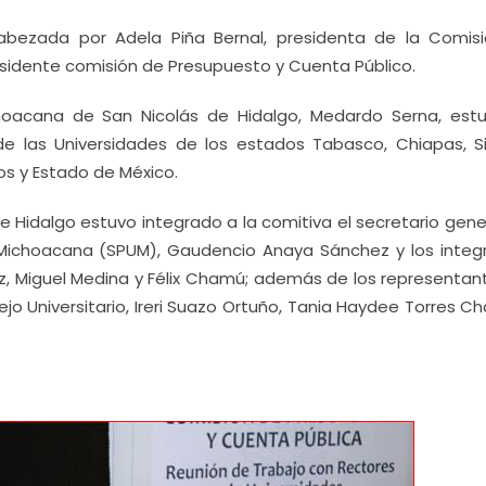
abezada por Adela Piña Bernal, presidenta de la Comis
esidente comisión de Presupuesto y Cuenta Público.
hoacana de San Nicolás de Hidalgo, Medardo Serna, estu
de las Universidades de los estados Tabasco, Chiapas, Si
os y Estado de México.
 Hidalgo estuvo integrado a la comitiva el secretario gener
d Michoacana (SPUM), Gaudencio Anaya Sánchez y los integ
z, Miguel Medina y Félix Chamú; además de los representan
o Universitario, Ireri Suazo Ortuño, Tania Haydee Torres C