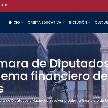
h.mx
INICIO
OFERTA EDUCATIVA
INCLUSIÓN
CULTU
mara de Diputados
lema financiero de
s
ra de Diputados a Hacienda, resolver problema financiero de U