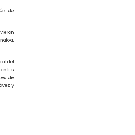
ión de
vieron
naloa,
al del
rantes
tes de
hávez y