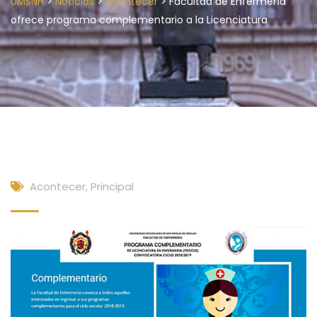
>
>
>
UMSNH
Noticias
Acontecer
Facultad de Enfermería
ofrece programa complementario a la Licenciatura
Acontecer
,
Principal