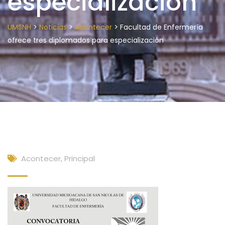
especialización
>
>
>
UMSNH
Noticias
Acontecer
Facultad de Enfermería
ofrece tres diplomados para especialización
Acontecer
,
Principal