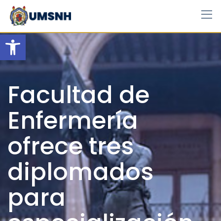
Skip
to
content
Open toolbar
Facultad de
Enfermería
ofrece tres
diplomados
para