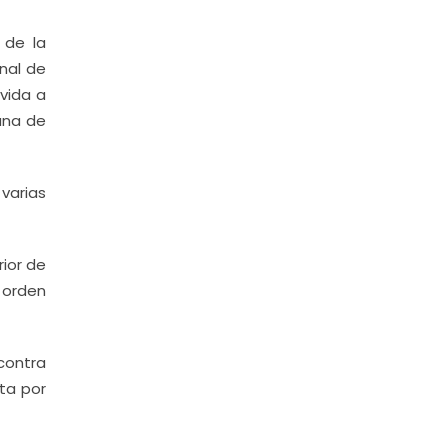
 de la
nal de
vida a
 una de
varias
rior de
 orden
contra
nta por