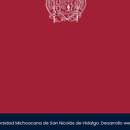
rsidad Michoacana de San Nicolás de Hidalgo. Desarrollo we