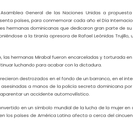
 Asamblea General de las Naciones Unidas a propuesta
senta países, para conmemorar cada año el Día Internacio
a tres hermanas dominicanas que dedicaron gran parte de su 
poniéndose a la tiranía opresora de Rafael Leónidas Trujillo,
e, las hermanas Mirabal fueron encarceladas y torturada en 
ntinuar luchando para acabar con la dictadura.
recieron destrozados en el fondo de un barranco, en el inte
o, asesinadas a manos de la policía secreta dominicana por
or aparentar un accidente automovilístico.
onvertido en un símbolo mundial de la lucha de la mujer en 
 en los países de América Latina afecta a cerca del cincue