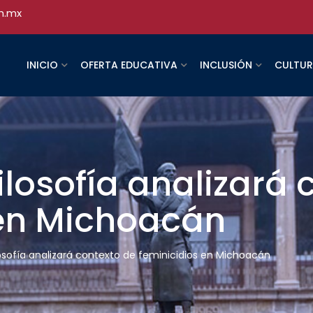
h.mx
INICIO
OFERTA EDUCATIVA
INCLUSIÓN
CULTU
ilosofía analizará 
 en Michoacán
losofía analizará contexto de feminicidios en Michoacán