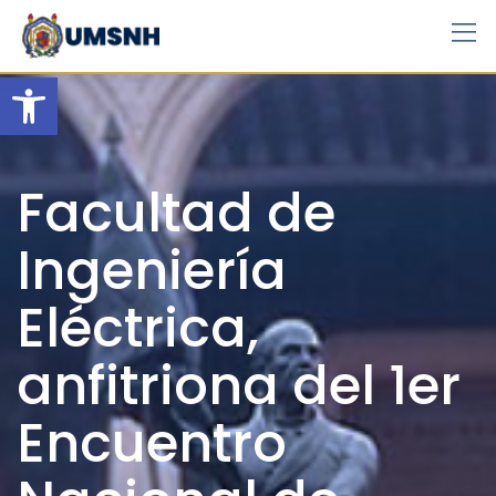
Skip
to
content
Open toolbar
Facultad de
Ingeniería
Eléctrica,
anfitriona del 1er
Encuentro