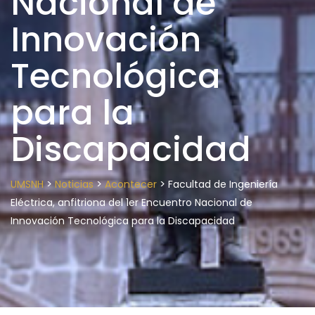
Nacional de
Innovación
Tecnológica
para la
Discapacidad
>
>
>
UMSNH
Noticias
Acontecer
Facultad de Ingeniería
Eléctrica, anfitriona del 1er Encuentro Nacional de
Innovación Tecnológica para la Discapacidad