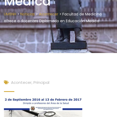
Médica
>
>
>
UMSNH
Noticias
Acontecer
Facultad de Medicina
ofrece a docentes Diplomado en Educación Médica
Acontecer
,
Principal