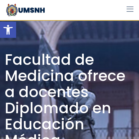
Skip
to
content
Open toolbar
Facultad de
Medicina ofrece
a docentes
Diplomado en
Educación