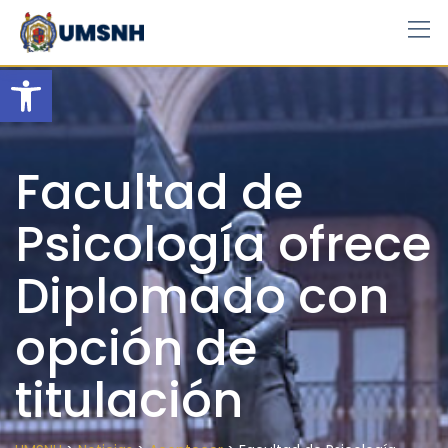
Skip
to
content
Open toolbar
Facultad de
Psicología ofrece
Diplomado con
opción de
titulación