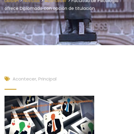
>
>
>
UMSNH
Noticias
Acontecer
Facultad de Psicología
ofrece Diplomado con opción de titulación
Acontecer
,
Principal