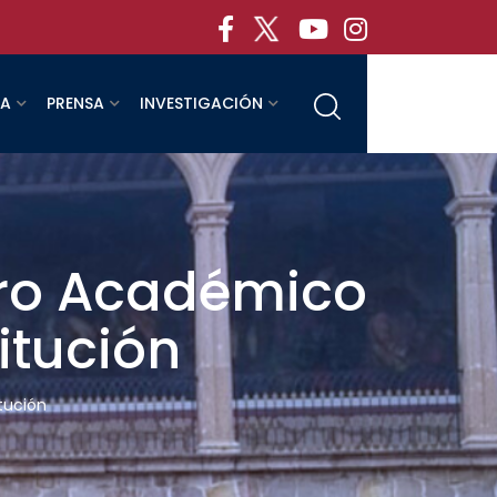
RA
PRENSA
INVESTIGACIÓN
ibro Académico
itución
itución