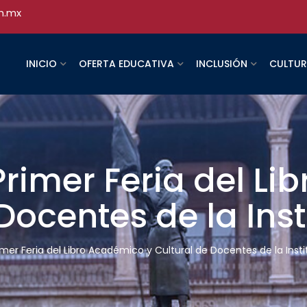
h.mx
INICIO
OFERTA EDUCATIVA
INCLUSIÓN
CULTU
Primer Feria del L
Docentes de la Inst
imer Feria del Libro Académico y Cultural de Docentes de la Inst