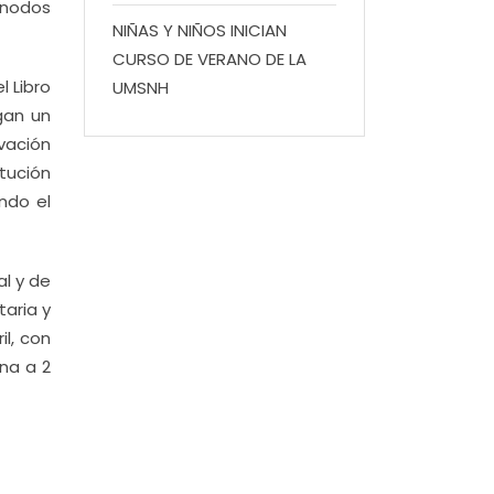
 nodos
NIÑAS Y NIÑOS INICIAN
CURSO DE VERANO DE LA
l Libro
UMSNH
gan un
vación
tución
ndo el
al y de
taria y
il, con
na a 2