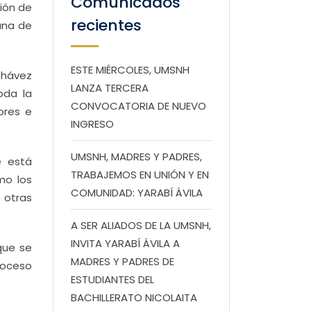
Comunicados
sión de
recientes
ana de
ESTE MIÉRCOLES, UMSNH
 Chávez
LANZA TERCERA
oda la
CONVOCATORIA DE NUEVO
ores e
INGRESO
UMSNH, MADRES Y PADRES,
e está
TRABAJEMOS EN UNIÓN Y EN
mo los
COMUNIDAD: YARABÍ ÁVILA
 otras
A SER ALIADOS DE LA UMSNH,
INVITA YARABÍ ÁVILA A
que se
MADRES Y PADRES DE
roceso
ESTUDIANTES DEL
BACHILLERATO NICOLAITA