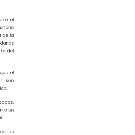
rte el
sitario
a de la
idarios
rte del
 que el
CT son
cal.
atados,
n a un
l.
de los