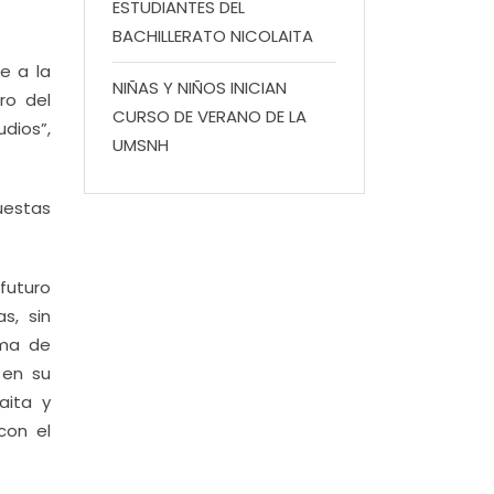
ESTUDIANTES DEL
BACHILLERATO NICOLAITA
e a la
NIÑAS Y NIÑOS INICIAN
ro del
CURSO DE VERANO DE LA
dios”,
UMSNH
uestas
 futuro
s, sin
ema de
 en su
aita y
con el