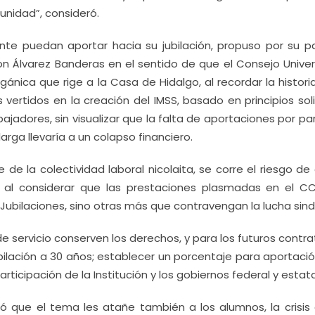
unidad”, consideró.
te puedan aportar hacia su jubilación, propuso por su pa
 con Álvarez Banderas en el sentido de que el Consejo Univer
nica que rige a la Casa de Hidalgo, al recordar la histori
vertidos en la creación del IMSS, basado en principios sol
ajadores, sin visualizar que la falta de aportaciones por pa
arga llevaría a un colapso financiero.
e la colectividad laboral nicolaita, se corre el riesgo de
s al considerar que las prestaciones plasmadas en el C
Jubilaciones, sino otras más que contravengan la lucha sindi
e servicio conserven los derechos, y para los futuros contr
lación a 30 años; establecer un porcentaje para aportació
rticipación de la Institución y los gobiernos federal y estata
ió que el tema les atañe también a los alumnos, la crisis 