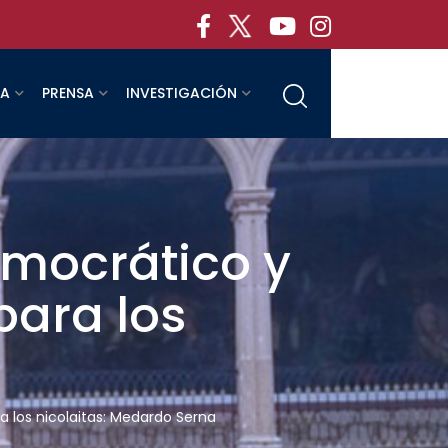
RA
PRENSA
INVESTIGACIÓN
democrático y
para los
ra los nicolaitas: Medardo Serna