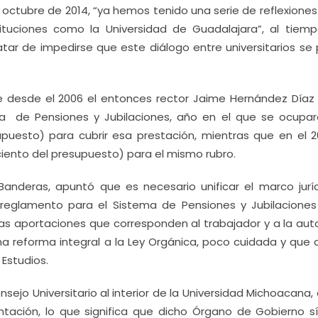
n octubre de 2014, “ya hemos tenido una serie de reflexione
tituciones como la Universidad de Guadalajara”, al tiem
ratar de impedirse que este diálogo entre universitarios s
e desde el 2006 el entonces rector Jaime Hernández Díaz 
a de Pensiones y Jubilaciones, año en el que se ocupar
upuesto) para cubrir esa prestación, mientras que en el 2
ciento del presupuesto) para el mismo rubro.
Banderas, apuntó que es necesario unificar el marco juríd
n reglamento para el Sistema de Pensiones y Jubilaciones
las aportaciones que corresponden al trabajador y a la auto
una reforma integral a la Ley Orgánica, poco cuidada y que 
Estudios.
sejo Universitario al interior de la Universidad Michoacana, 
ntación, lo que significa que dicho Órgano de Gobierno sí