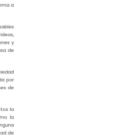
orma a
sables
 ideas,
ones y
asa de
ciedad
ada por
mes de
tos la
omo la
ninguna
dad de