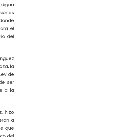
a digna
nsiones
n donde
ara el
io del
ínguez
za, la
Ley de
de ser
e a la
, hizo
eron a
de que
ico del