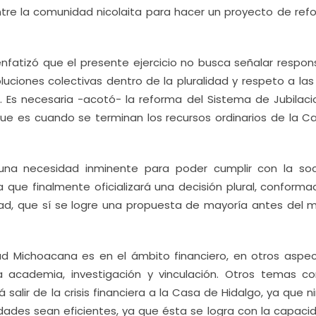
tre la comunidad nicolaita para hacer un proyecto de ref
fatizó que el presente ejercicio no busca señalar respon
oluciones colectivas dentro de la pluralidad y respeto a las
. Es necesaria -acotó- la reforma del Sistema de Jubilaci
ue es cuando se terminan los recursos ordinarios de la C
 una necesidad inminente para poder cumplir con la so
a que finalmente oficializará una decisión plural, conform
dad, que sí se logre una propuesta de mayoría antes del 
ad Michoacana es en el ámbito financiero, en otros aspec
a academia, investigación y vinculación. Otros temas c
 salir de la crisis financiera a la Casa de Hidalgo, ya que 
dades sean eficientes, ya que ésta se logra con la capaci