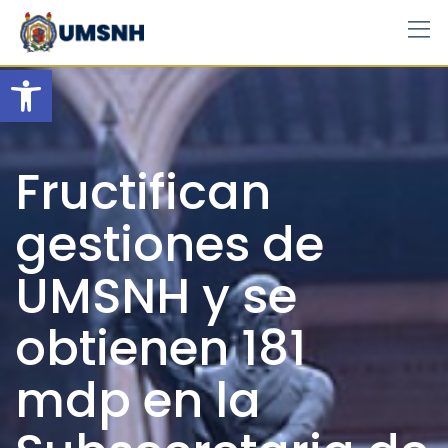
Skip
to
content
Open toolbar
Fructifican
gestiones de
UMSNH y se
obtienen 181
mdp en la