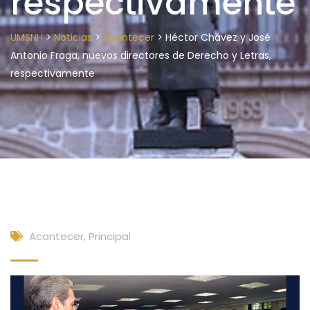
respectivamente
>
>
>
UMSNH
Noticias
Acontecer
Héctor Chávez y José
Antonio Fraga, nuevos directores de Derecho y Letras,
respectivamente
Acontecer
,
Principal