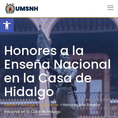
Skip
to
content
Open toolbar
Honores a la
Enseña Nacional
en la Casa de
Hidalgo
>
>
>
UMSNH
Noticias
Acontecer
Honores a la Enseña
Nacional en la Casa de Hidalgo