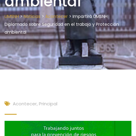
ambiental
>
>
>
UMSNH
Noticias
Acontecer
Impartirá UMSNH
Diplomado sobre Seguridad en el trabajo y Protección
ambiental
Acontecer
,
Principal