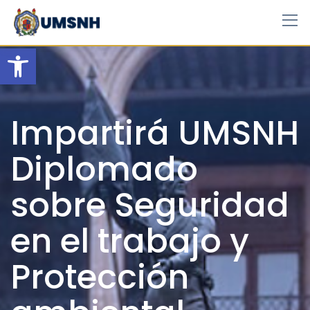
Skip
to
content
Open toolbar
Impartirá UMSNH
Diplomado
sobre Seguridad
en el trabajo y
Protección