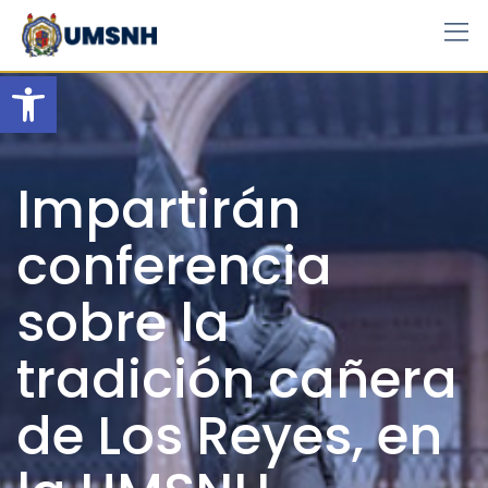
Skip
to
content
Open toolbar
Impartirán
conferencia
sobre la
tradición cañera
de Los Reyes, en