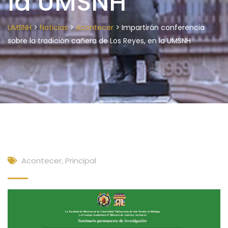
la UMSNH
>
>
>
UMSNH
Noticias
Acontecer
Impartirán conferencia
sobre la tradición cañera de Los Reyes, en la UMSNH
Acontecer
,
Principal