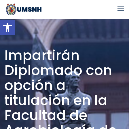
Skip
to
content
Open toolbar
Impartirán
Diplomado con
opción a
titulación en la
Facultad de