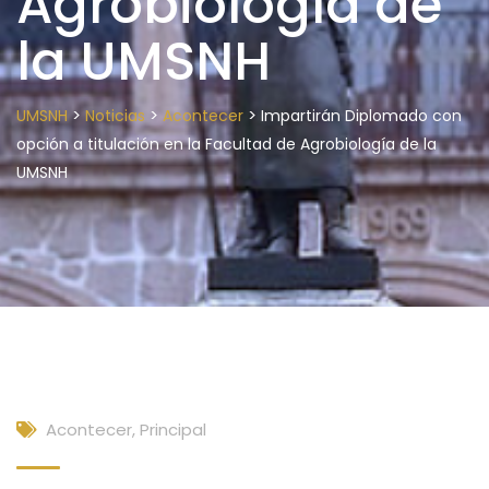
Agrobiología de
la UMSNH
>
>
>
UMSNH
Noticias
Acontecer
Impartirán Diplomado con
opción a titulación en la Facultad de Agrobiología de la
UMSNH
Acontecer
,
Principal