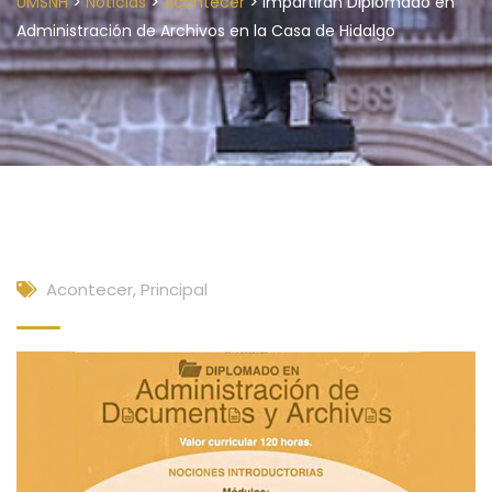
>
>
>
UMSNH
Noticias
Acontecer
Impartirán Diplomado en
Administración de Archivos en la Casa de Hidalgo
Acontecer
,
Principal