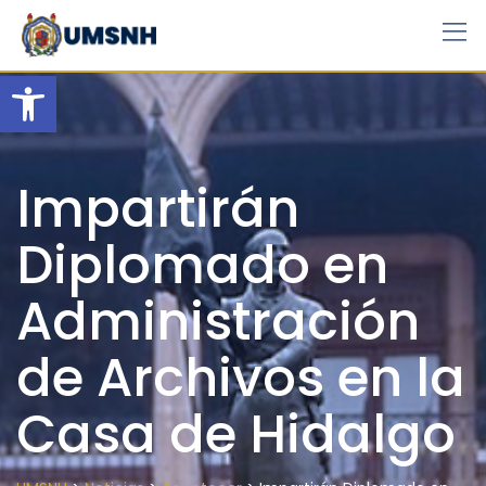
Skip
to
content
Open toolbar
Impartirán
Diplomado en
Administración
de Archivos en la
Casa de Hidalgo