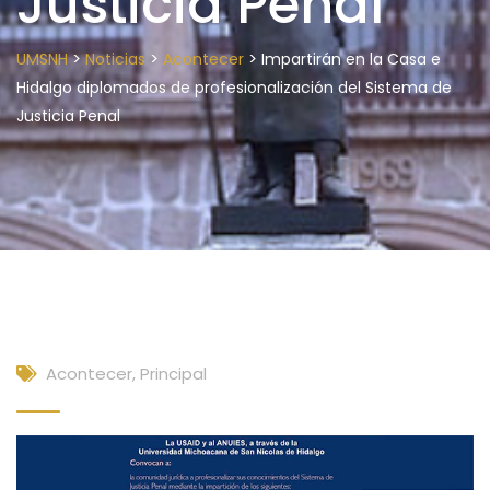
Justicia Penal
>
>
>
UMSNH
Noticias
Acontecer
Impartirán en la Casa e
Hidalgo diplomados de profesionalización del Sistema de
Justicia Penal
Acontecer
,
Principal