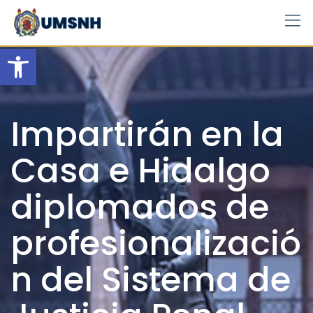
Skip
to
content
Open toolbar
Impartirán en la
Casa e Hidalgo
diplomados de
profesionalizació
n del Sistema de