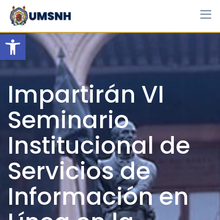
Skip
to
content
Open toolbar
Impartirán VI
Seminario
Institucional de
Servicios de
Información en