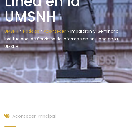
Línea en la
UMSNH
>
>
>
UMSNH
Noticias
Acontecer
Impartirán VI Seminario
Institucional de Servicios de Información en Línea en la
UMSNH
Acontecer
,
Principal