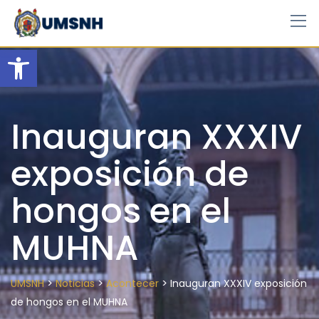
Skip
to
content
Open toolbar
Inauguran XXXIV
exposición de
hongos en el
MUHNA
>
>
>
UMSNH
Noticias
Acontecer
Inauguran XXXIV exposición
de hongos en el MUHNA