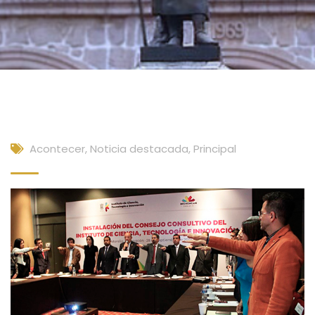
Acontecer
,
Noticia destacada
,
Principal