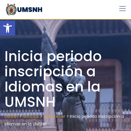
Skip
to
content
Open toolbar
Inicia periodo
inscripción a
Idiomas en la
UMSNH
>
>
>
UMSNH
Noticias
Acontecer
Inicia periodo inscripción a
Idiomas en la UMSNH