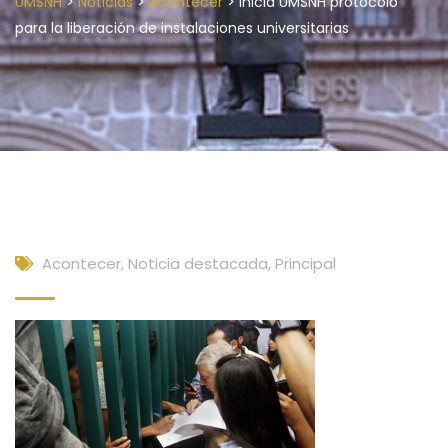
>
>
>
UMSNH
Noticias
Acontecer
Inicia UMSNH protocolo
para la liberación de instalaciones universitarias
Acontecer
,
Noticia destacada
,
Principal