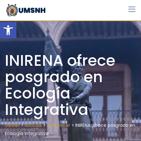
Skip
to
content
Open toolbar
INIRENA ofrece
posgrado en
Ecología
Integrativa
>
>
>
UMSNH
Noticias
Acontecer
INIRENA ofrece posgrado en
Ecología Integrativa