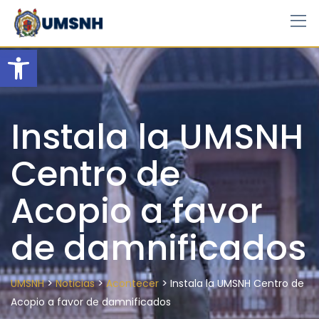
Skip
to
content
Open toolbar
Instala la UMSNH
Centro de
Acopio a favor
de damnificados
>
>
>
UMSNH
Noticias
Acontecer
Instala la UMSNH Centro de
Acopio a favor de damnificados