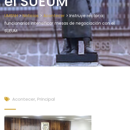
el SUEUM
>
>
>
UMSNH
Noticias
Acontecer
Instruye rector a
funcionarios intensificar mesas de negociación con el
SUEUM
Acontecer
,
Principal