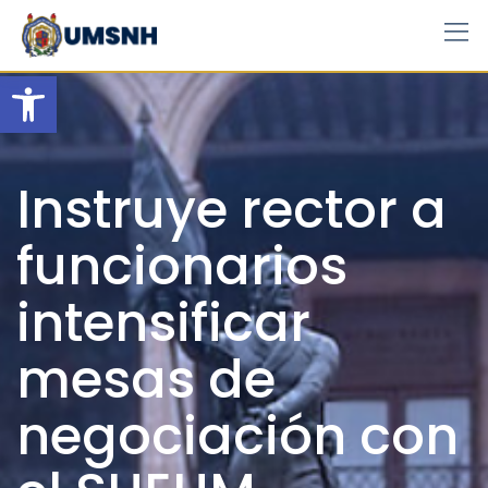
Skip
to
content
Open toolbar
Instruye rector a
funcionarios
intensificar
mesas de
negociación con