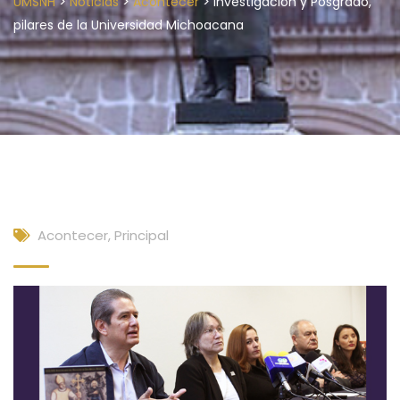
>
>
>
UMSNH
Noticias
Acontecer
Investigación y Posgrado,
pilares de la Universidad Michoacana
Acontecer
,
Principal