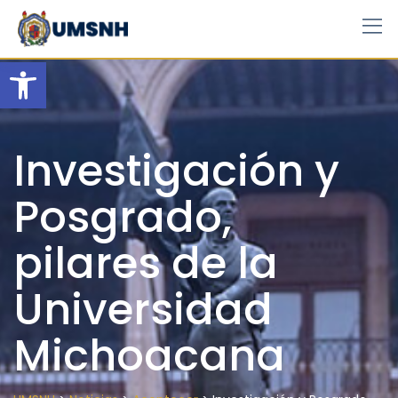
Skip
to
content
Open toolbar
Investigación y
Posgrado,
pilares de la
Universidad
Michoacana