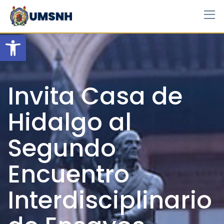
Skip
to
content
Open toolbar
Invita Casa de
Hidalgo al
Segundo
Encuentro
Interdisciplinario