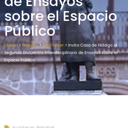
de Ensayos
sobre el Espacio
Público
>
>
>
UMSNH
Noticias
Acontecer
Invita Casa de Hidalgo al
Segundo Encuentro Interdisciplinario de Ensayos sobre el
Espacio Público
Acontecer
,
Principal