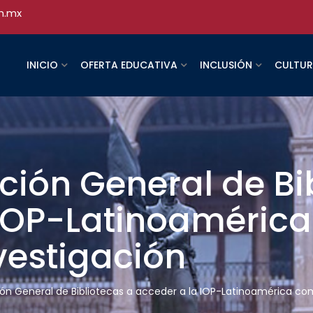
h.mx
INICIO
OFERTA EDUCATIVA
INCLUSIÓN
CULTU
cción General de Bi
 IOP-Latinoaméric
vestigación
ción General de Bibliotecas a acceder a la IOP-Latinoamérica c