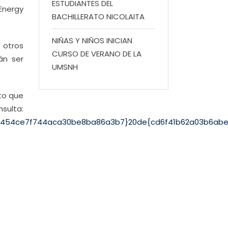
ESTUDIANTES DEL
Energy
BACHILLERATO NICOLAITA
NIÑAS Y NIÑOS INICIAN
 otros
CURSO DE VERANO DE LA
án ser
UMSNH
eto que
a:
4b35c8454ce7f744aca30be8ba86a3b7}20de{cd6f41b62a03