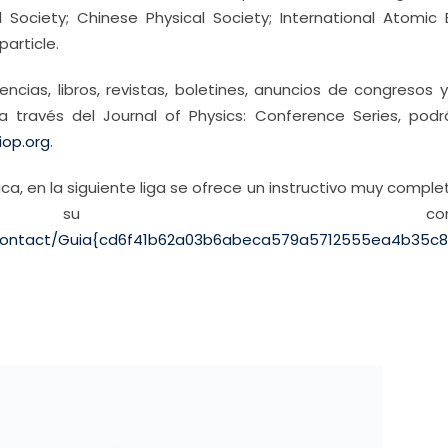
 Society; Chinese Physical Society; International Atomic 
article.
ncias, libros, revistas, boletines, anuncios de congresos y
ravés del Journal of Physics: Conference Series, podr
iop.org
.
ca, en la siguiente liga se ofrece un instructivo muy compl
su consult
atic/contact/Guia{cd6f41b62a03b6abeca579a5712555ea