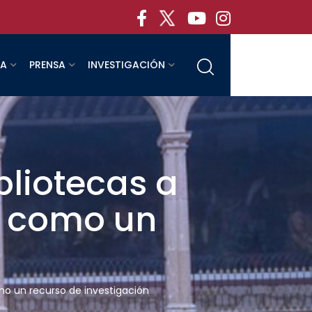
RA
PRENSA
INVESTIGACIÓN
bliotecas a
a como un
omo un recurso de investigación