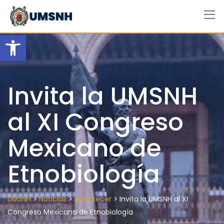
Skip
to
content
Open toolbar
Invita la UMSNH
al XI Congreso
Mexicano de
Etnobiología
>
>
>
UMSNH
Noticias
Acontecer
Invita la UMSNH al XI
Congreso Mexicano de Etnobiología