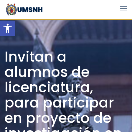
Skip
to
content
Open toolbar
Invitan a
alumnos de
licenciatura,
para participar
en proyecto de