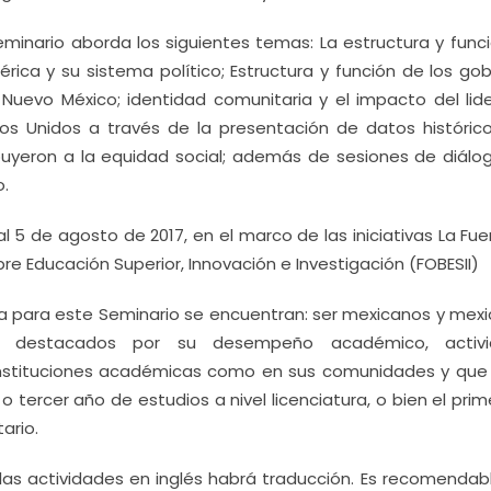
inario aborda los siguientes temas: La estructura y funci
ica y su sistema político; Estructura y función de los gob
e Nuevo México; identidad comunitaria y el impacto del lid
dos Unidos a través de la presentación de datos históric
ibuyeron a la equidad social; además de sesiones de diálo
o.
 al 5 de agosto de 2017, en el marco de las iniciativas La Fu
obre Educación Superior, Innovación e Investigación (FOBESII)
ca para este Seminario se encuentran: ser mexicanos y mexi
io, destacados por su desempeño académico, activi
s instituciones académicas como en sus comunidades y que
tercer año de estudios a nivel licenciatura, o bien el pri
ario.
 las actividades en inglés habrá traducción. Es recomendab