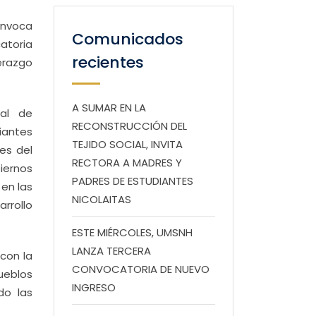
onvoca
Comunicados
atoria
recientes
erazgo
A SUMAR EN LA
nal de
RECONSTRUCCIÓN DEL
iantes
TEJIDO SOCIAL, INVITA
es del
RECTORA A MADRES Y
iernos
PADRES DE ESTUDIANTES
 en las
NICOLAITAS
rrollo
ESTE MIÉRCOLES, UMSNH
LANZA TERCERA
con la
CONVOCATORIA DE NUEVO
pueblos
INGRESO
do las