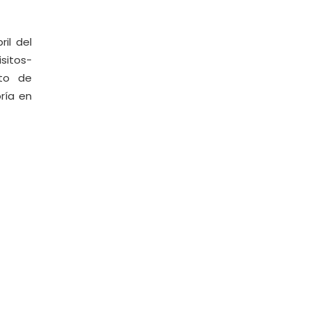
il del
isitos-
nto de
ría en