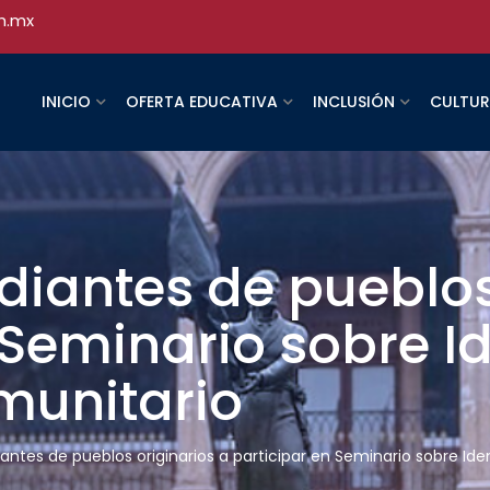
h.mx
INICIO
OFERTA EDUCATIVA
INCLUSIÓN
CULTU
udiantes de pueblos
 Seminario sobre I
munitario
iantes de pueblos originarios a participar en Seminario sobre Id