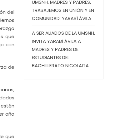
UMSNH, MADRES Y PADRES,
TRABAJEMOS EN UNIÓN Y EN
ón del
COMUNIDAD: YARABÍ ÁVILA
iernos
erazgo
A SER ALIADOS DE LA UMSNH,
os que
INVITA YARABÍ ÁVILA A
go con
MADRES Y PADRES DE
ESTUDIANTES DEL
BACHILLERATO NICOLAITA
erza de
canas,
dades
 estén
mer año
le que