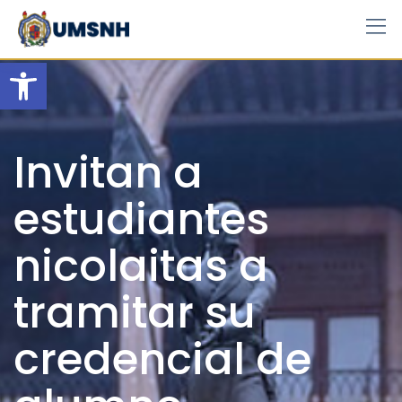
Skip
to
content
Open toolbar
Invitan a
estudiantes
nicolaitas a
tramitar su
credencial de