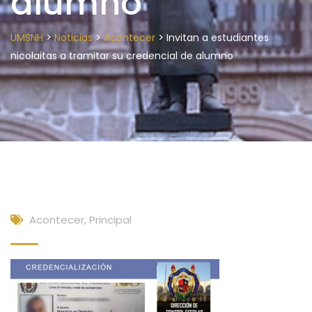
alumno
>
>
>
UMSNH
Noticias
Acontecer
Invitan a estudiantes
nicolaitas a tramitar su credencial de alumno
Acontecer
,
Principal