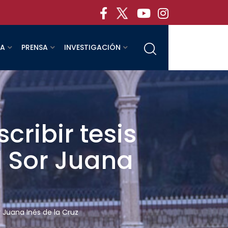
RA
PRENSA
INVESTIGACIÓN
cribir tesis
l Sor Juana
r Juana Inés de la Cruz