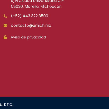
S/N Ciudad Universitaria C.P.
58030, Morelia, Michoacán
(+52) 443 322 3500
contacto@umich.mx
Aviso de privacidad
b: DTIC.