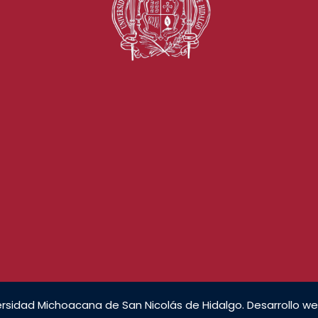
rsidad Michoacana de San Nicolás de Hidalgo. Desarrollo we