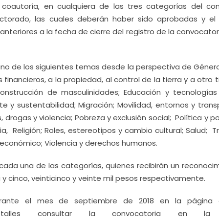
 coautoría, en cualquiera de las tres categorías del con
Doctorado, las cuales deberán haber sido aprobadas y el
nteriores a la fecha de cierre del registro de la convocato
uno de los siguientes temas desde la perspectiva de Género
 financieros, a la propiedad, al control de la tierra y a otro 
Construcción de masculinidades; Educación y tecnologías
 y sustentabilidad; Migración; Movilidad, entornos y trans
 drogas y violencia; Pobreza y exclusión social; Política y po
ia, Religión; Roles, estereotipos y cambio cultural; Salud; T
económico; Violencia y derechos humanos.
 cada una de las categorías, quienes recibirán un reconocim
y cinco, veinticinco y veinte mil pesos respectivamente.
rante el mes de septiembre de 2018 en la página of
alles consultar la convocatoria en la l