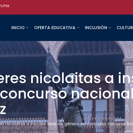
h.mx
INICIO
OFERTA EDUCATIVA
INCLUSIÓN
CULTU
res nicolaitas a ins
 concurso naciona
z
es nicolaitas a inscribir tesis de género en concurso nacional So