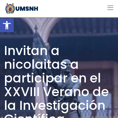
Skip
to
content
Open toolbar
Invitan a
nicolaitas a
participar en el
XXVIII Verano de
la Investigación