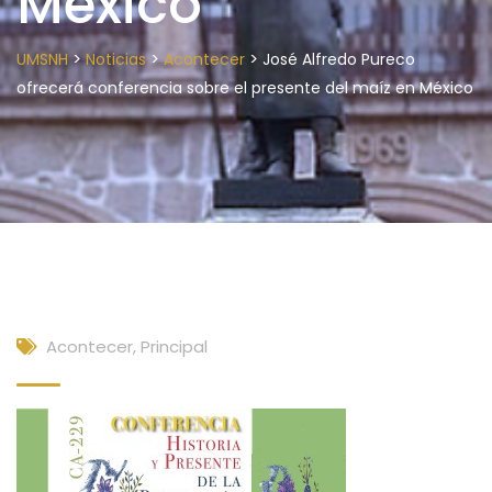
México
>
>
>
UMSNH
Noticias
Acontecer
José Alfredo Pureco
ofrecerá conferencia sobre el presente del maíz en México
Acontecer
,
Principal