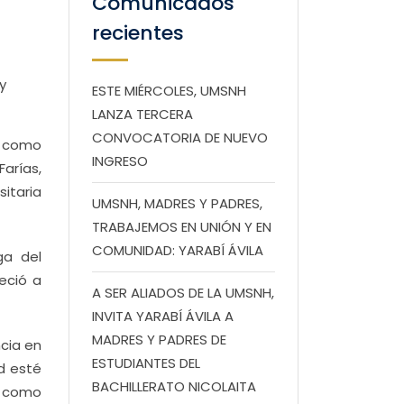
Comunicados
recientes
y
ESTE MIÉRCOLES, UMSNH
LANZA TERCERA
CONVOCATORIA DE NUEVO
es como
INGRESO
arías,
sitaria
UMSNH, MADRES Y PADRES,
TRABAJEMOS EN UNIÓN Y EN
COMUNIDAD: YARABÍ ÁVILA
ga del
eció a
A SER ALIADOS DE LA UMSNH,
INVITA YARABÍ ÁVILA A
MADRES Y PADRES DE
cia en
ESTUDIANTES DEL
d esté
BACHILLERATO NICOLAITA
n como