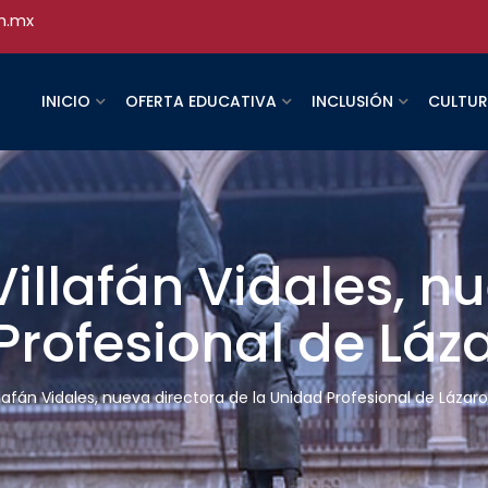
h.mx
INICIO
OFERTA EDUCATIVA
INCLUSIÓN
CULTU
Villafán Vidales, n
Profesional de Lá
illafán Vidales, nueva directora de la Unidad Profesional de Láza