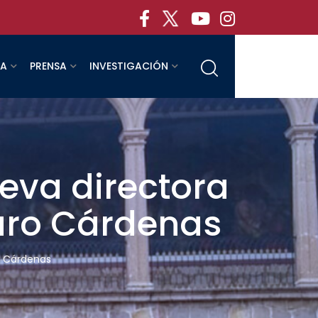
RA
PRENSA
INVESTIGACIÓN
ueva directora
zaro Cárdenas
ro Cárdenas