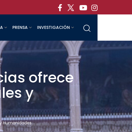
RA
PRENSA
INVESTIGACIÓN
ias ofrece
les y
s y Humanidades