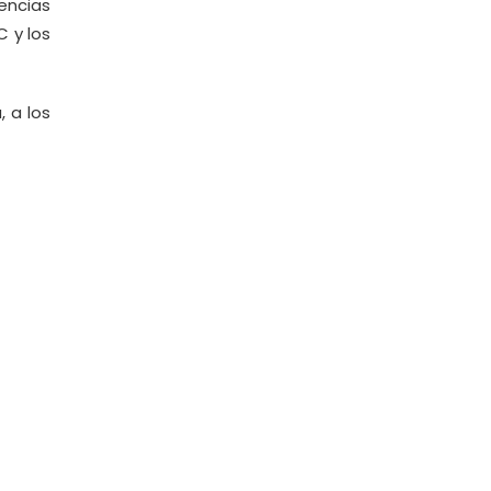
encias
C y los
 a los