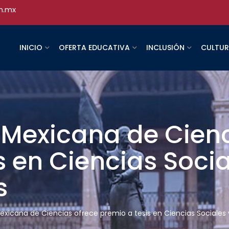
h.mx
INICIO
OFERTA EDUCATIVA
INCLUSIÓN
CULTU
Mexicana de Cienc
s en Ciencias Socia
s
xicana de Ciencias ofrece premio a tesis en Ciencias Sociale