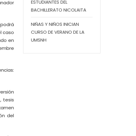
ESTUDIANTES DEL
anador
BACHILLERATO NICOLAITA
NIÑAS Y NIÑOS INICIAN
 podrá
CURSO DE VERANO DE LA
l caso
UMSNH
ado en
iembre
ncias:
ersión
 tesis
examen
ón del