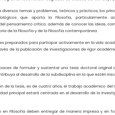
diversos temas y problemas, teóricos y prácticos, los prin
lógicos que aporta la Filosofía, particularmente aq
o del pensamiento crítico; además de conocer las ideas, cor
ia de la Filosofía y de la Filosofía contemporánea.
res preparados para participar activamente en la vida aca
ravés de la publicación de investigaciones de rigor académi
apaces de formular y sustentar una tesis doctoral original 
tribuya al desarrollo de la subdisciplina en la que estén inscr
ón de la tesis, es de cuatro años, el trabajo académico de
dad principal estará centrada en el desarrollo de la invest
o en Filosofía deben entregar de manera impresa y en f