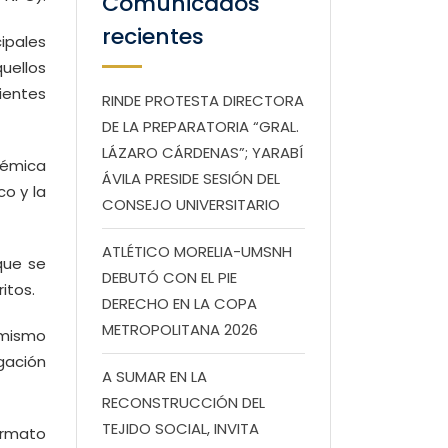
Comunicados
recientes
cipales
uellos
rientes
RINDE PROTESTA DIRECTORA
DE LA PREPARATORIA “GRAL.
LÁZARO CÁRDENAS”; YARABÍ
démica
ÁVILA PRESIDE SESIÓN DEL
co y la
CONSEJO UNIVERSITARIO
ATLÉTICO MORELIA-UMSNH
que se
DEBUTÓ CON EL PIE
itos.
DERECHO EN LA COPA
METROPOLITANA 2026
l mismo
igación
A SUMAR EN LA
RECONSTRUCCIÓN DEL
TEJIDO SOCIAL, INVITA
ormato