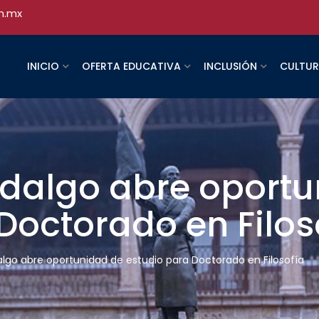
h.mx
INICIO
OFERTA EDUCATIVA
INCLUSIÓN
CULTU
idalgo abre oport
Doctorado en Filos
algo abre oportunidad de estudio para Doctorado en Filosofía