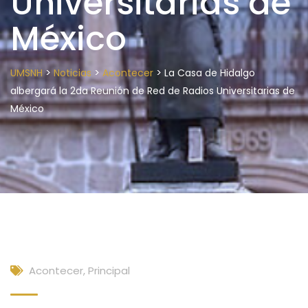
Universitarias de
México
>
>
>
UMSNH
Noticias
Acontecer
La Casa de Hidalgo
albergará la 2da Reunión de Red de Radios Universitarias de
México
Acontecer
,
Principal