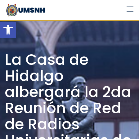
Skip
to
content
Open toolbar
La Casa de
Hidalgo
albergará la 2da
Reunión de Red
de Radios