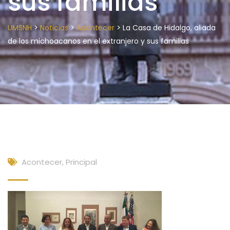
sus familias
>
>
>
UMSNH
Noticias
Acontecer
La Casa de Hidalgo, aliada
de los michoacanos en el extranjero y sus familias
Acontecer
,
Principal