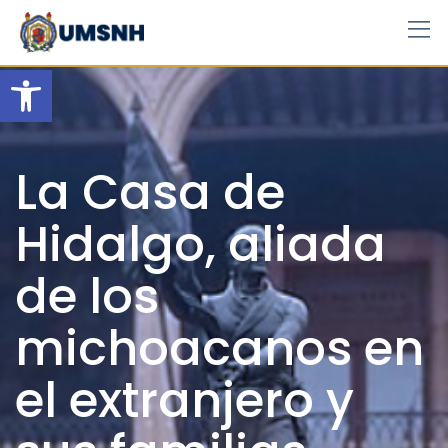
Skip
to
content
Open toolbar
La Casa de
Hidalgo, aliada
de los
michoacanos en
el extranjero y