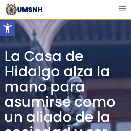
Skip
to
content
Open toolbar
La Casa de
Hidalgo alza la
mano para
asumirse como
un aliado de la