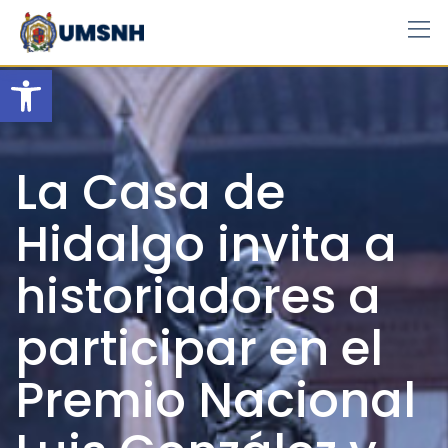
Skip
to
content
Open toolbar
La Casa de
Hidalgo invita a
historiadores a
participar en el
Premio Nacional