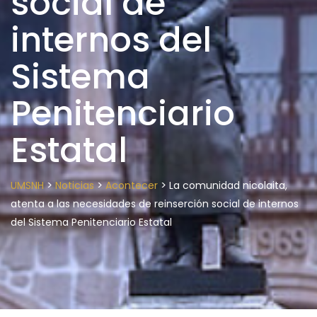
social de
internos del
Sistema
Penitenciario
Estatal
>
>
>
UMSNH
Noticias
Acontecer
La comunidad nicolaita,
atenta a las necesidades de reinserción social de internos
del Sistema Penitenciario Estatal