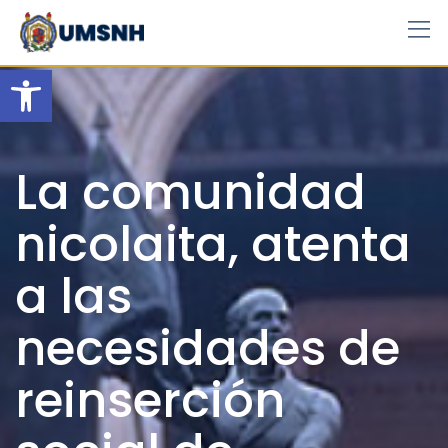
Skip
to
content
Open toolbar
La comunidad
nicolaita, atenta
a las
necesidades de
reinserción