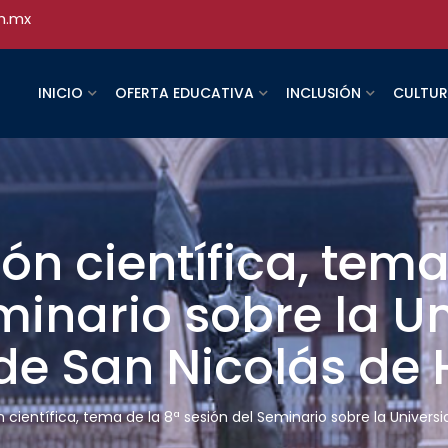
h.mx
INICIO
OFERTA EDUCATIVA
INCLUSIÓN
CULTU
ón científica, tema
minario sobre la U
e San Nicolás de 
n científica, tema de la 8ª sesión del Seminario sobre la Univer