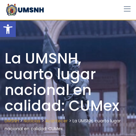
Skip
to
content
Open toolbar
La UMSNH,
cuarto lugar
nacional en
calidad: CUMex
>
>
>
UMSNH
Noticias
Acontecer
La UMSNH, cuarto lugar
nacional en calidad: CUMex