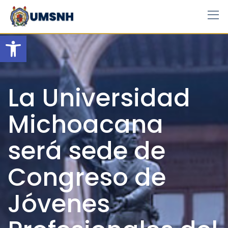
Skip
to
content
Open toolbar
La Universidad
Michoacana
será sede de
Congreso de
Jóvenes