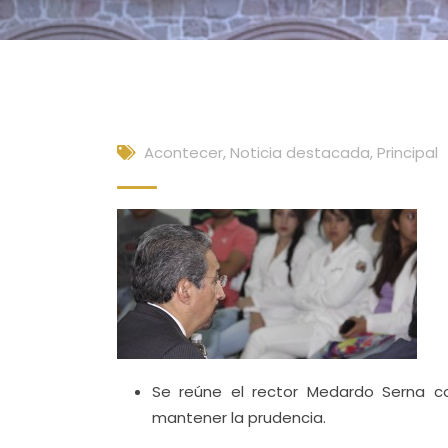
Acontecer
,
Noticia destacada
,
Principal
Se reúne el rector Medardo Serna c
mantener la prudencia.