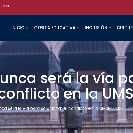
h.mx
INICIO
OFERTA EDUCATIVA
INCLUSIÓN
CULTU
nunca será la vía p
 conflicto en la U
nca será la vía para solucionar el conflicto en la UMSNH: MSG