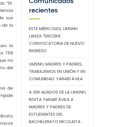
Comunicados
s “Dr.
recientes
lencia
de sus
 de la
ESTE MIÉRCOLES, UMSNH
LANZA TERCERA
CONVOCATORIA DE NUEVO
uso la
INGRESO
ra 759
que no
UMSNH, MADRES Y PADRES,
ato del
TRABAJEMOS EN UNIÓN Y EN
COMUNIDAD: YARABÍ ÁVILA
oma de
A SER ALIADOS DE LA UMSNH,
impide
INVITA YARABÍ ÁVILA A
MADRES Y PADRES DE
ESTUDIANTES DEL
dicato
BACHILLERATO NICOLAITA
émicos