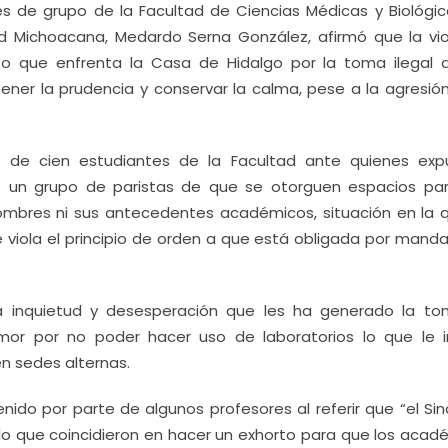
s de grupo de la Facultad de Ciencias Médicas y Biológica
dad Michoacana, Medardo Serna González, afirmó que la vio
icto que enfrenta la Casa de Hidalgo por la toma ilegal 
ener la prudencia y conservar la calma, pese a la agresión
de cien estudiantes de la Facultad ante quienes exp
de un grupo de paristas de que se otorguen espacios pa
mbres ni sus antecedentes académicos, situación en la 
e viola el principio de orden a que está obligada por mand
la inquietud y desesperación que les ha generado la t
mor por no poder hacer uso de laboratorios lo que le 
n sedes alternas.
ido por parte de algunos profesores al referir que “el Sin
r lo que coincidieron en hacer un exhorto para que los acad