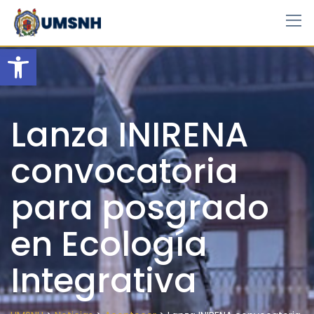
Skip
to
content
Open toolbar
Lanza INIRENA
convocatoria
para posgrado
en Ecología
Integrativa