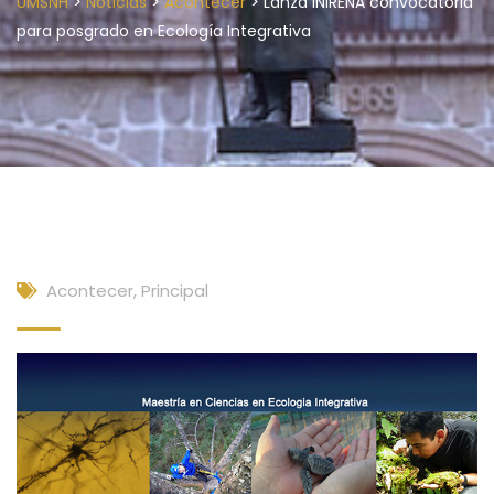
>
>
>
UMSNH
Noticias
Acontecer
Lanza INIRENA convocatoria
para posgrado en Ecología Integrativa
Acontecer
,
Principal