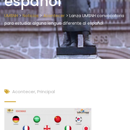
español
>
>
>
UMSNH
Noticias
Acontecer
Lanza UMSNH convocatoria
para estudiar alguna lengua diferente al español
Acontecer
,
Principal